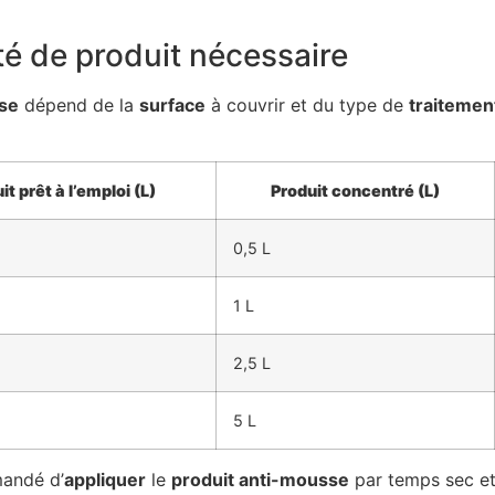
ité de produit nécessaire
sse
dépend de la
surface
à couvrir et du type de
traitemen
it prêt à l’emploi (L)
Produit concentré (L)
0,5 L
1 L
2,5 L
5 L
mandé d’
appliquer
le
produit anti-mousse
par temps sec et