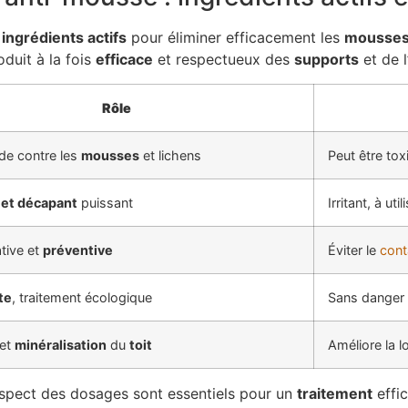
s
ingrédients actifs
pour éliminer efficacement les
mousses,
duit à la fois
efficace
et respectueux des
supports
et de 
Rôle
ide contre les
mousses
et lichens
Peut être to
 et décapant
puissant
Irritant, à ut
tive et
préventive
Éviter le
cont
te
, traitement écologique
Sans danger 
 et
minéralisation
du
toit
Améliore la 
espect des dosages sont essentiels pour un
traitement
effic