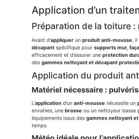
Application d’un trait
Préparation de la toiture :
Avant d’
appliquer
un
produit anti-mousse
, i
décapant
spécifique pour
supports mur, façad
efficacement et d’assurer une
protection dur
des
gammes nettoyant et décapant protect
Application du produit an
Matériel nécessaire : pulvéris
L’
application
d’un
anti-mousse
nécessite un
envahies, une
brosse
ou un nettoyeur basse pr
équipements issus des
gammes nettoyant et 
temps.
Météo idéale pour l’applicati