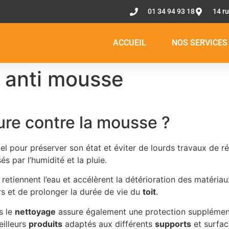
01 34 94 93 18
14 r
ACCUEIL
NOS SERVICES
t anti mousse
ture contre la mousse ?
iel pour préserver son état et éviter de lourds travaux de r
és par l’humidité et la pluie.
 retiennent l’eau et accélèrent la détérioration des matéria
rs et de prolonger la durée de vie du
toit
.
s le
nettoyage
assure également une protection supplémentai
eilleurs
produits
adaptés aux différents
supports
et surfac