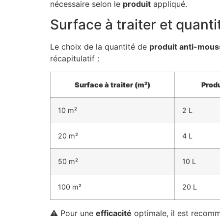
nécessaire selon le
produit
appliqué.
Surface à traiter et quant
Le choix de la quantité de
produit anti-mou
récapitulatif :
Surface à traiter (m²)
Produ
10 m²
2 L
20 m²
4 L
50 m²
10 L
100 m²
20 L
⚠️ Pour une
efficacité
optimale, il est recom