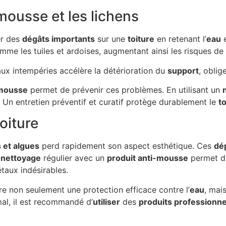
mousse et les lichens
er des
dégâts importants
sur une
toiture
en retenant l’
eau
e
e les tuiles et ardoises, augmentant ainsi les risques de fi
ux intempéries accélère la détérioration du
support
, oblig
-mousse
permet de prévenir ces problèmes. En utilisant un
. Un entretien préventif et curatif protège durablement le
to
oiture
 et algues
perd rapidement son aspect esthétique. Ces
dé
n
nettoyage
régulier avec un
produit anti-mousse
permet de
taux indésirables.
e non seulement une protection efficace contre l’
eau
, mai
mal, il est recommandé d’
utiliser
des
produits professionne