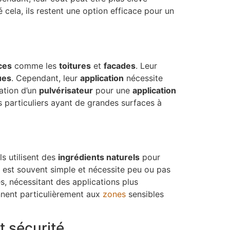
é cela, ils restent une option efficace pour un
ces
comme les
toitures
et
facades
. Leur
ues
. Cependant, leur
application
nécessite
sation d’un
pulvérisateur
pour une
application
s particuliers ayant de grandes surfaces à
ls utilisent des
ingrédients naturels
pour
est souvent simple et nécessite peu ou pas
s, nécessitant des applications plus
ennent particulièrement aux
zones
sensibles
t sécurité