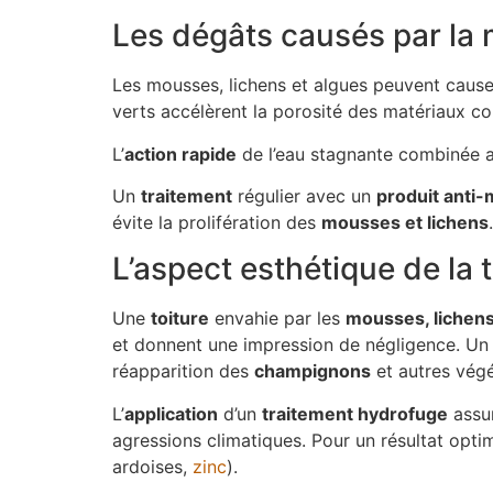
Les dégâts causés par la 
Les mousses, lichens et algues peuvent caus
verts accélèrent la porosité des matériaux comm
L’
action rapide
de l’eau stagnante combinée a
Un
traitement
régulier avec un
produit anti
évite la prolifération des
mousses et lichens
L’aspect esthétique de la t
Une
toiture
envahie par les
mousses, lichens
et donnent une impression de négligence. U
réapparition des
champignons
et autres végé
L’
application
d’un
traitement hydrofuge
assur
agressions climatiques. Pour un résultat opti
ardoises,
zinc
).