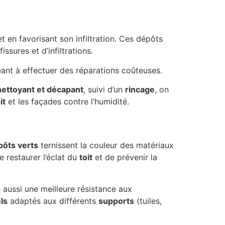
t en favorisant son infiltration. Ces dépôts
ssures et d’infiltrations.
eant à effectuer des réparations coûteuses.
nettoyant et décapant
, suivi d’un
rincage
, on
it
et les façades contre l’humidité.
pôts verts
ternissent la couleur des matériaux
 restaurer l’éclat du
toit
et de prévenir la
s aussi une meilleure résistance aux
ls
adaptés aux différents
supports
(tuiles,