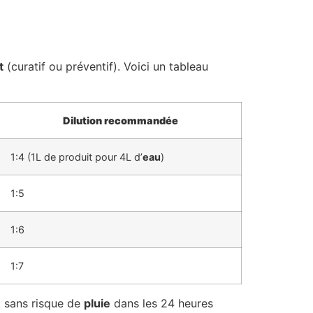
t
(curatif ou préventif). Voici un tableau
Dilution recommandée
1:4 (1L de produit pour 4L d’
eau
)
1:5
1:6
1:7
 sans risque de
pluie
dans les 24 heures