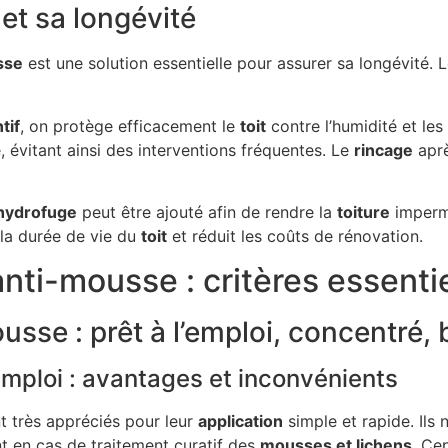
 et sa longévité
sse
est une solution essentielle pour assurer sa longévité. 
tif
, on protège efficacement le
toit
contre l’humidité et le
, évitant ainsi des interventions fréquentes. Le
rincage
apr
 hydrofuge
peut être ajouté afin de rendre la
toiture
impermé
la durée de vie du
toit
et réduit les coûts de rénovation.
anti-mousse : critères essenti
sse : prêt à l’emploi, concentré, 
emploi : avantages et inconvénients
t très appréciés pour leur
application
simple et rapide. Ils
 en cas de traitement curatif des
mousses et lichens
. Ce