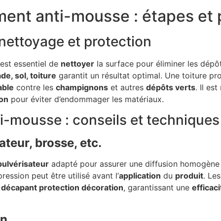
ement anti-mousse : étapes et
 nettoyage et protection
l est essentiel de
nettoyer
la surface pour éliminer les dépôts
e, sol, toiture
garantit un résultat optimal. Une toiture p
able
contre les
champignons
et autres
dépôts verts
. Il es
ion
pour éviter d’endommager les matériaux.
ti-mousse : conseils et techniques
ateur, brosse, etc.
pulvérisateur
adapté pour assurer une diffusion homogèn
ession peut être utilisé avant l’
application
du
produit
. Le
décapant protection décoration
, garantissant une
efficaci
on