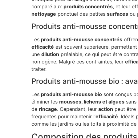
comparé aux
produits concentrés
, et leur e
nettoyage
ponctuel des petites
surfaces
ou 
Produits anti-mousse concentr
Les
produits anti-mousse concentrés
offren
efficacité
est souvent supérieure, permettan
une
dilution
préalable, ce qui peut être contrai
homogène. Malgré ces contraintes, leur
effic
traiter.
Produits anti-mousse bio : av
Les
produits anti-mousse bio
sont conçus p
éliminer les
mousses, lichens et algues
sans 
de
rincage
. Cependant, leur
action
peut être 
fréquentes pour maintenir l’
efficacité
. Idéals
comme les jardins ou les toits à proximité de 
Composition des produits 