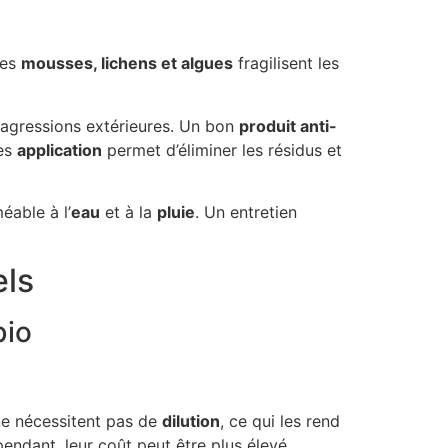
Les
mousses, lichens et algues
fragilisent les
s agressions extérieures. Un bon
produit anti-
ès
application
permet d’éliminer les résidus et
able à l’
eau
et à la
pluie
. Un entretien
els
bio
 ne nécessitent pas de
dilution
, ce qui les rend
pendant, leur coût peut être plus élevé