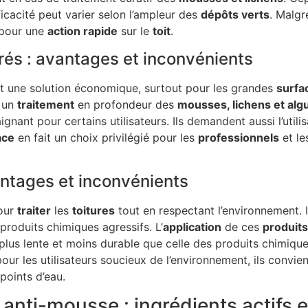
fficacité peut varier selon l’ampleur des
dépôts verts
. Malgr
pour une
action rapide
sur le
toit
.
és : avantages et inconvénients
t une solution économique, surtout pour les grandes
surfa
t un
traitement
en profondeur des
mousses, lichens et alg
gnant pour certains utilisateurs. Ils demandent aussi l’utili
ace
en fait un choix privilégié pour les
professionnels
et le
antages et inconvénients
our
traiter
les
toitures
tout en respectant l’environnement. I
produits chimiques agressifs. L’
application
de ces
produits
plus lente et moins durable que celle des produits chimique
 pour les utilisateurs soucieux de l’environnement, ils convi
points d’eau.
anti-mousse : ingrédients actifs e