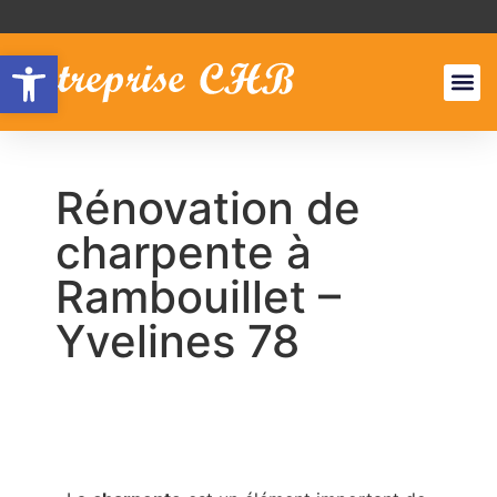
Ouvrir la barre d’outils
NOS S
ZONES
Rénovation de
charpente à
Rambouillet –
Yvelines 78